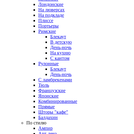
Лондонские
На люверсах
На подкладе
Плиссе
Портьеры
Римские
Блекаут
В детскую
День-ночь
На кухню
С кантом
Рулонные
Блекаут
День-ночь
С ламбрекенами
Тюль
Французские
Японские
Комбинированные
Прямые
Шторы "кафе"
Балдахин
По стилю
Ампир
Арт-деко