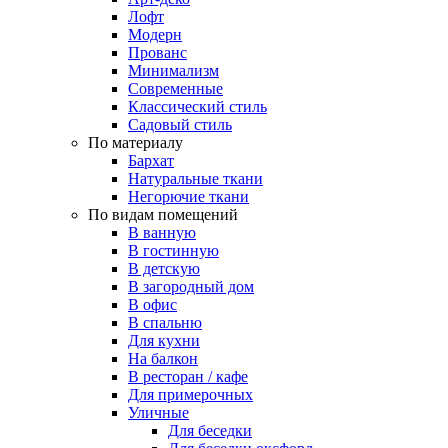
Лофт
Модерн
Прованс
Минимализм
Современные
Классический стиль
Садовый стиль
По материалу
Бархат
Натуральные ткани
Негорючие ткани
По видам помещений
В ванную
В гостинную
В детскую
В загородный дом
В офис
В спальню
Для кухни
На балкон
В ресторан / кафе
Для примерочных
Уличные
Для беседки