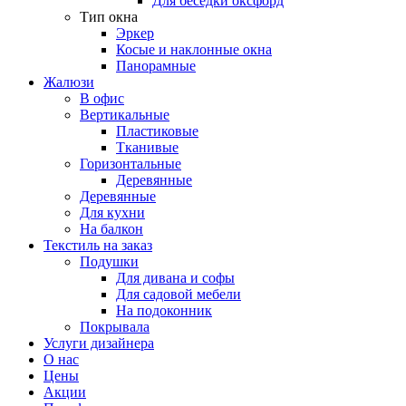
Для беседки оксфорд
Тип окна
Эркер
Косые и наклонные окна
Панорамные
Жалюзи
В офис
Вертикальные
Пластиковые
Тканивые
Горизонтальные
Деревянные
Деревянные
Для кухни
На балкон
Текстиль на заказ
Подушки
Для дивана и софы
Для садовой мебели
На подоконник
Покрывала
Услуги дизайнера
О нас
Цены
Акции