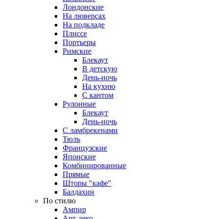
Лондонские
На люверсах
На подкладе
Плиссе
Портьеры
Римские
Блекаут
В детскую
День-ночь
На кухню
С кантом
Рулонные
Блекаут
День-ночь
С ламбрекенами
Тюль
Французские
Японские
Комбинированные
Прямые
Шторы "кафе"
Балдахин
По стилю
Ампир
Арт-деко