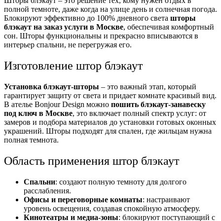
Шторы блэкаут – это решение тех, кому нужен отдых в
полной темноте, даже когда на улице день и солнечная погода.
Блокируют эффективно до 100% дневного света
шторы
блэкаут на заказ услуги в Москве
, обеспечивая комфортный
сон. Шторы функциональны и прекрасно вписываются в
интерьер спальни, не перегружая его.
Изготовление штор блэкаут
Установка блэкаут-шторы
– это важный этап, который
гарантирует защиту от света и придает комнате красивый вид.
В ателье Bonjour Design можно
пошить блэкаут-занавеску
под ключ в Москве
, это включает полный спектр услуг: от
замеров и подбора материалов до установки готовых оконных
украшений. Шторы подходят для спален, где жильцам нужна
полная темнота.
Область применения штор блэкаут
Спальни
: создают полную темноту для долгого
расслабления.
Офисы и переговорные комнаты
: настраивают
уровень освещения, создавая спокойную атмосферу.
Кинотеатры и медиа-зоны
: блокируют поступающий с