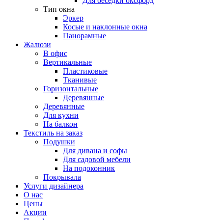
Для беседки оксфорд
Тип окна
Эркер
Косые и наклонные окна
Панорамные
Жалюзи
В офис
Вертикальные
Пластиковые
Тканивые
Горизонтальные
Деревянные
Деревянные
Для кухни
На балкон
Текстиль на заказ
Подушки
Для дивана и софы
Для садовой мебели
На подоконник
Покрывала
Услуги дизайнера
О нас
Цены
Акции