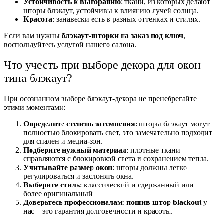
Устойчивость к выгоранию
: ткани, из которых делают
шторы блэкаут, устойчивы к влиянию лучей солнца.
Красота
: занавески есть в разных оттенках и стилях.
Если вам нужны
блэкаут-шторки на заказ под ключ
,
воспользуйтесь услугой нашего салона.
Что учесть при выборе декора для окон
типа блэкаут?
При осознанном выборе блэкаут-декора не пренебрегайте
этими моментами:
Определите степень затемнения
: шторы блэкаут могут
полностью блокировать свет, это замечательно подходит
для спален и медиа-зон.
Подберите нужный материал
: плотные ткани
справляются с блокировкой света и сохранением тепла.
Учитывайте размер окон
: шторы должны легко
регулироваться и заслонять окна.
Выберите стиль
: классический и сдержанный или
более оригинальный
Доверьтесь профессионалам
:
пошив штор blackout
у
нас – это гарантия долговечности и красоты.