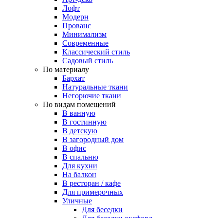
Лофт
Модерн
Прованс
Минимализм
Современные
Классический стиль
Садовый стиль
По материалу
Бархат
Натуральные ткани
Негорючие ткани
По видам помещений
В ванную
В гостинную
В детскую
В загородный дом
В офис
В спальню
Для кухни
На балкон
В ресторан / кафе
Для примерочных
Уличные
Для беседки