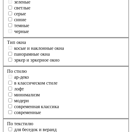
зеленые
светлые
серые
синие
темные
черные
Тип окна
косые и наклонные окна
панорамные окна
эркер и эркерное окно
По стилю
ар-деко
в классическом стиле
лофт
минимализм
модерн
современная классика
современные
По текстилю
для беседок и веранд