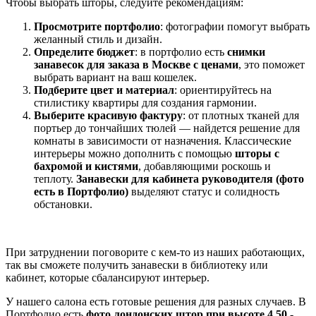
Чтобы выбрать шторы, следуйте рекомендациям:
Просмотрите портфолио
: фотографии помогут выбрать
желанный стиль и дизайн.
Определите бюджет
: в портфолио есть
снимки
занавесок для заказа в Москве с ценами
, это поможет
выбрать вариант на ваш кошелек.
Подберите цвет и материал
: ориентируйтесь на
стилистику квартиры для создания гармонии.
Выберите красивую фактуру
: от плотных тканей для
портьер до тончайших тюлей — найдется решение для
комнаты в зависимости от назначения. Классические
интерьеры можно дополнить с помощью
шторы с
бахромой и кистями
, добавляющими роскошь и
теплоту.
Занавески для кабинета руководителя (фото
есть в Портфолио)
выделяют статус и солидность
обстановки.
При затруднении поговорите с кем-то из наших работающих,
так вы сможете получить занавески в библиотеку или
кабинет, которые сбалансируют интерьер.
У нашего салона есть готовые решения для разных случаев. В
Портфолио есть
фото лондонских штор при высоте 4,50
-