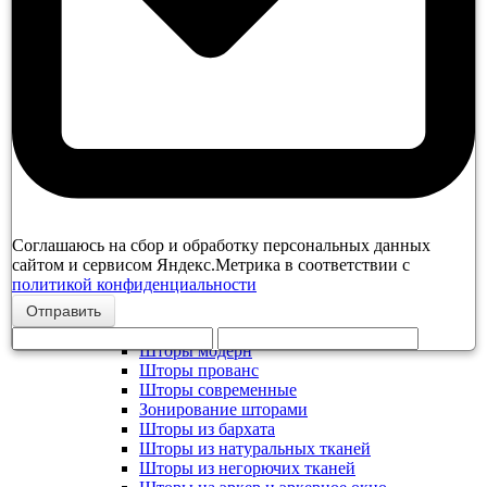
Прямые шторы
Шторы "кафе"
Шторы с кантом
Портьеры на заказ
Римские шторы
Рулонные шторы
Шторы с ламбрекеном
Балдахин над кроватью
Тюль на заказ
Французские шторы
Шторы в садовом стиле
Японские панели
Соглашаюсь на сбор и обработку персональных данных
Шторы ампир
сайтом и сервисом Яндекс.Метрика в соответствии с
Шторы ар-деко
политикой конфиденциальности
Шторы лофт
Шторы в классическом стиле
Отправить
Шторы минимализм
Шторы модерн
Шторы прованс
Шторы современные
Зонирование шторами
Шторы из бархата
Шторы из натуральных тканей
Шторы из негорючих тканей