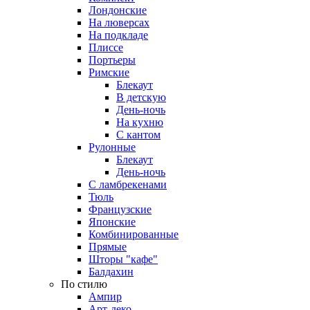
Лондонские
На люверсах
На подкладе
Плиссе
Портьеры
Римские
Блекаут
В детскую
День-ночь
На кухню
С кантом
Рулонные
Блекаут
День-ночь
С ламбрекенами
Тюль
Французские
Японские
Комбинированные
Прямые
Шторы "кафе"
Балдахин
По стилю
Ампир
Арт-деко