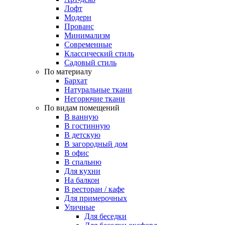
Лофт
Модерн
Прованс
Минимализм
Современные
Классический стиль
Садовый стиль
По материалу
Бархат
Натуральные ткани
Негорючие ткани
По видам помещений
В ванную
В гостинную
В детскую
В загородный дом
В офис
В спальню
Для кухни
На балкон
В ресторан / кафе
Для примерочных
Уличные
Для беседки