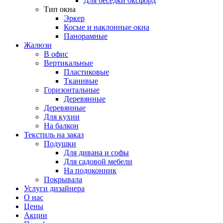
Для беседки оксфорд
Тип окна
Эркер
Косые и наклонные окна
Панорамные
Жалюзи
В офис
Вертикальные
Пластиковые
Тканивые
Горизонтальные
Деревянные
Деревянные
Для кухни
На балкон
Текстиль на заказ
Подушки
Для дивана и софы
Для садовой мебели
На подоконник
Покрывала
Услуги дизайнера
О нас
Цены
Акции