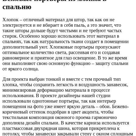
спальню
Хлопок – отличный материал для штор, так как он не
электризуется и не вбирает в себя пыль, а это значит, что
такие шторы дольше будут чистыми и не требуют частых
стирок. Особенно хорошо использовать этот материал в
спальнях, так как натуральность ткани создает в помещении
дополнительный уют. Хлопковые портьеры пропускают
оптимальное количество света, рассеивая его и создавая
равномерное и приятное для глаз освещение. В то же время
они выполняют свою основную функцию – защиту спальни
от яркого солнца.
Для проекта выбран тонкий и вместе с тем прочный тип
хлопка, чтобы сохранить легкость и воздушность занавесок,
минимизировав деформацию материала в процессе
использования. В проекте дизайнеры нашей студии
использовали однотонные портьеры, так как интерьер
помещения на фото уже имеет яркую деталь – обои. Бежево-
коричневый оттенок подобран в цвет акцента, чтобы
текстильная композиция оконного проема гармонично
дополняла дизайн спальни. В качестве карниза используется
пластмассовая двухрядная шина, которая прикреплена к
потолку, чтобы занавески закрывали стену с окном сплошным