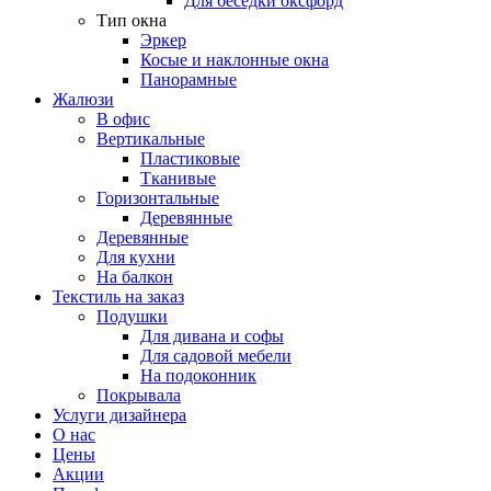
Для беседки оксфорд
Тип окна
Эркер
Косые и наклонные окна
Панорамные
Жалюзи
В офис
Вертикальные
Пластиковые
Тканивые
Горизонтальные
Деревянные
Деревянные
Для кухни
На балкон
Текстиль на заказ
Подушки
Для дивана и софы
Для садовой мебели
На подоконник
Покрывала
Услуги дизайнера
О нас
Цены
Акции