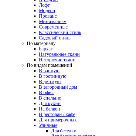
Лофт
Модерн
Прованс
Минимализм
Современные
Классический стиль
Садовый стиль
По материалу
Бархат
Натуральные ткани
Негорючие ткани
По видам помещений
В ванную
В гостинную
В детскую
В загородный дом
В офис
В спальню
Для кухни
На балкон
В ресторан / кафе
Для примерочных
Уличные
Для беседки