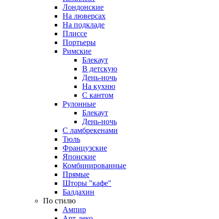
Лондонские
На люверсах
На подкладе
Плиссе
Портьеры
Римские
Блекаут
В детскую
День-ночь
На кухню
С кантом
Рулонные
Блекаут
День-ночь
С ламбрекенами
Тюль
Французские
Японские
Комбинированные
Прямые
Шторы "кафе"
Балдахин
По стилю
Ампир
Арт-деко