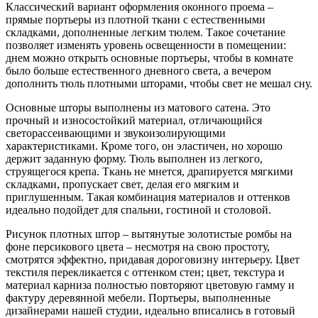
Классический вариант оформления оконного проема –
прямые портьеры из плотной ткани с естественными
складками, дополненные легким тюлем. Такое сочетание
позволяет изменять уровень освещенности в помещении:
днем можно открыть основные портьеры, чтобы в комнате
было больше естественного дневного света, а вечером
дополнить тюль плотными шторами, чтобы свет не мешал сну.
Основные шторы выполнены из матового сатена. Это
прочный и износостойкий материал, отличающийся
светорассеивающими и звукоизолирующими
характеристиками. Кроме того, он эластичен, но хорошо
держит заданную форму. Тюль выполнен из легкого,
струящегося крепа. Ткань не мнется, драпируется мягкими
складками, пропускает свет, делая его мягким и
приглушенным. Такая комбинация материалов и оттенков
идеально подойдет для спальни, гостиной и столовой.
Рисунок плотных штор – вытянутые золотистые ромбы на
фоне персикового цвета – несмотря на свою простоту,
смотрятся эффектно, придавая дороговизну интерьеру. Цвет
текстиля перекликается с оттенком стен; цвет, текстура и
материал карниза полностью повторяют цветовую гамму и
фактуру деревянной мебели. Портьеры, выполненные
дизайнерами нашей студии, идеально вписались в готовый